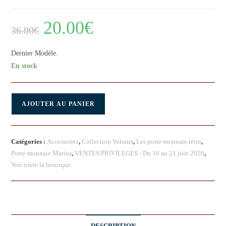
20.00
€
36.00
€
Dernier Modèle.
En stock
AJOUTER AU PANIER
Catégories :
Accessoires
,
Collection Velours
,
Les porte-monnaie rétro
,
Porte-monnaie Marius
,
VENTES PRIVILEGES - Du 16 au 21 juin 2026
,
Voir toute la boutique.