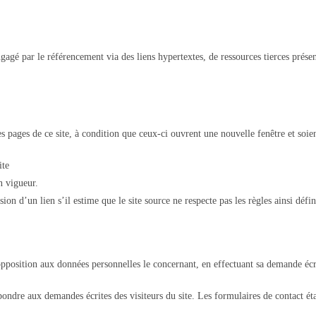
ngagé par le référencement via des liens hypertextes, de ressources tierces présen
des pages de ce site, à condition que ceux-ci ouvrent une nouvelle fenêtre et soi
ite
n vigueur.
ion d’un lien s’il estime que le site source ne respecte pas les règles ainsi défin
d’opposition aux données personnelles le concernant, en effectuant sa demande éc
pondre aux demandes écrites des visiteurs du site. Les formulaires de contact é