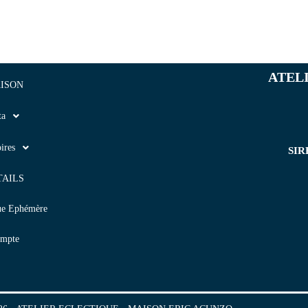
ATEL
ISON
ta
ires
SIR
TAILS
ue Ephémère
mpte