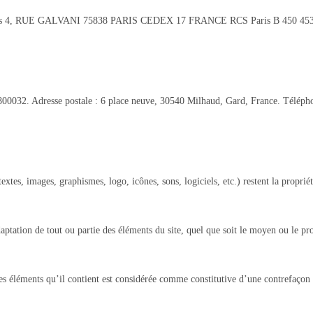
 Euros 4, RUE GALVANI 75838 PARIS CEDEX 17 FRANCE RCS Paris B 450 4
2800032. Adresse postale : 6 place neuve, 30540 Milhaud, Gard, France. Téléph
textes, images, graphismes, logo, icônes, sons, logiciels, etc.) restent la proprié
ptation de tout ou partie des éléments du site, quel que soit le moyen ou le procé
s éléments qu’il contient est considérée comme constitutive d’une contrefaçon e