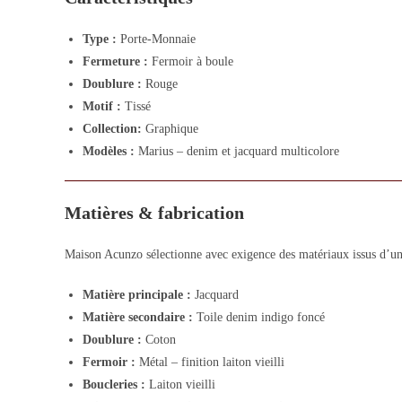
Type :
Porte-Monnaie
Fermeture :
Fermoir à boule
Doublure :
Rouge
Motif :
Tissé
Collection:
Graphique
Modèles :
Marius – denim et jacquard multicolore
Matières & fabrication
Maison Acunzo sélectionne avec exigence des matériaux issus d’un 
Matière principale :
Jacquard
Matière secondaire :
Toile denim indigo foncé
Doublure :
Coton
Fermoir :
Métal – finition laiton vieilli
Boucleries :
Laiton vieilli