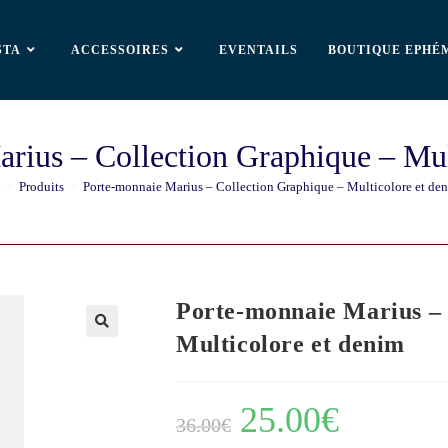
STA
ACCESSOIRES
EVENTAILS
BOUTIQUE EPHÉ
rius – Collection Graphique – Mul
>
Produits
>
Porte-monnaie Marius – Collection Graphique – Multicolore et de
Porte-monnaie Marius – 
Multicolore et denim
🔍
25.00
€
36.00
€