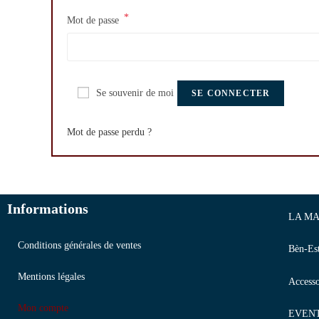
*
Mot de passe
Se souvenir de moi
SE CONNECTER
Mot de passe perdu ?
Informations
LA MA
Conditions générales de ventes
Bèn-Es
Mentions légales
Accesso
Mon compte
EVEN