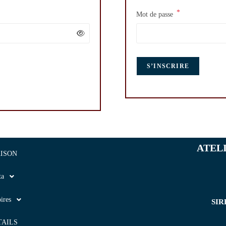
*
Mot de passe
S’INSCRIRE
ATEL
ISON
ta
ires
SIR
TAILS