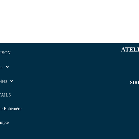
ATEL
ISON
ta
ires
SIR
TAILS
ue Ephémère
mpte