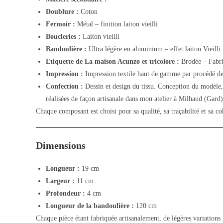
Doublure :
Coton
Fermoir :
Métal – finition laiton vieilli
Boucleries :
Laiton vieilli
Bandoulière :
Ultra légère en aluminium – effet laiton Vieilli.
Etiquette de La maison Acunzo et tricolore :
Brodée – Fabri
Impression :
Impression textile haut de gamme par procédé de
Confection :
Dessin et design du tissu. Conception du modèle, 
réalisées de façon artisanale dans mon atelier à Milhaud (Gard)
Chaque composant est choisi pour sa qualité, sa traçabilité et sa co
Dimensions
Longueur :
19 cm
Largeur :
11 cm
Profondeur :
4 cm
Longueur de la bandoulière :
120 cm
Chaque pièce étant fabriquée artisanalement, de légères variations