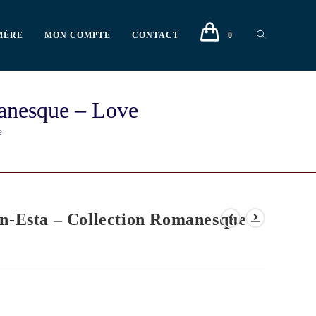
MÈRE
MON COMPTE
CONTACT
0
manesque – Love
e
èn-Esta – Collection Romanesque –