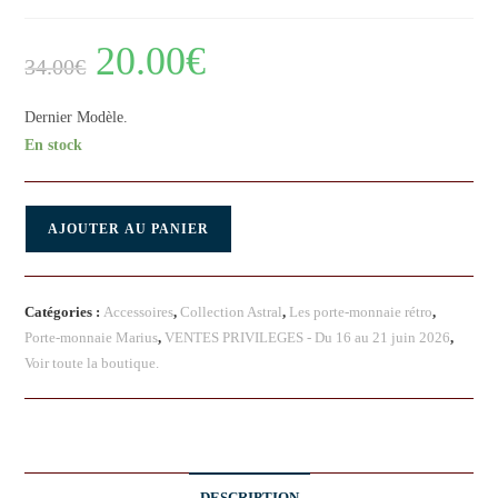
20.00
€
34.00
€
Dernier Modèle.
En stock
AJOUTER AU PANIER
Catégories :
Accessoires
,
Collection Astral
,
Les porte-monnaie rétro
,
Porte-monnaie Marius
,
VENTES PRIVILEGES - Du 16 au 21 juin 2026
,
Voir toute la boutique.