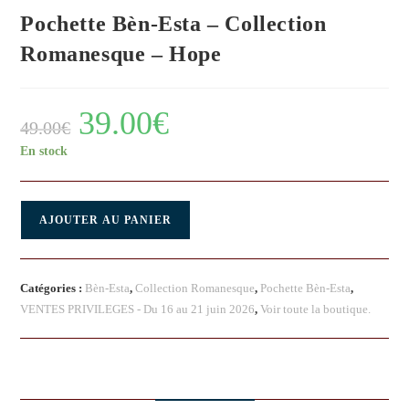
Pochette Bèn-Esta – Collection
Romanesque – Hope
39.00
€
49.00
€
En stock
AJOUTER AU PANIER
Catégories :
Bèn-Esta
,
Collection Romanesque
,
Pochette Bèn-Esta
,
VENTES PRIVILEGES - Du 16 au 21 juin 2026
,
Voir toute la boutique.