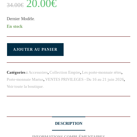
20.00
€
34.00
€
Dernier Modèle.
En stock
AJOUTER AU PANIER
Catégories :
Accessoires
,
Collection Empire
,
Les porte-monnaie rétro
,
Porte-monnaie Marius
,
VENTES PRIVILEGES - Du 16 au 21 juin 2026
,
Voir toute la boutique.
DESCRIPTION