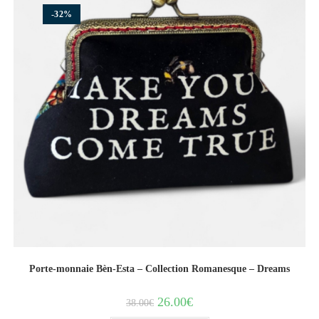
-32%
Porte-monnaie Bèn-Esta – Collection Romanesque – Dreams
26.00
€
38.00
€