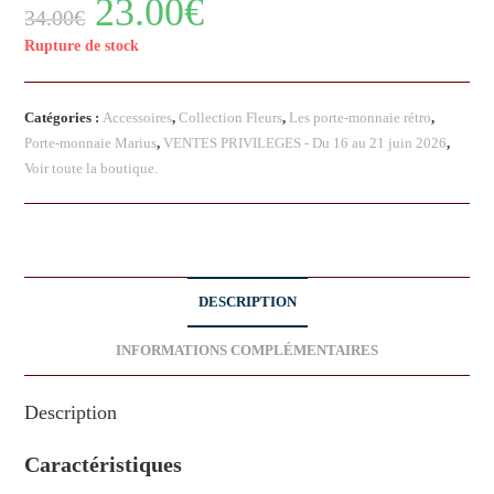
23.00
€
34.00
€
Rupture de stock
Catégories :
Accessoires
,
Collection Fleurs
,
Les porte-monnaie rétro
,
Porte-monnaie Marius
,
VENTES PRIVILEGES - Du 16 au 21 juin 2026
,
Voir toute la boutique.
DESCRIPTION
INFORMATIONS COMPLÉMENTAIRES
Description
Caractéristiques