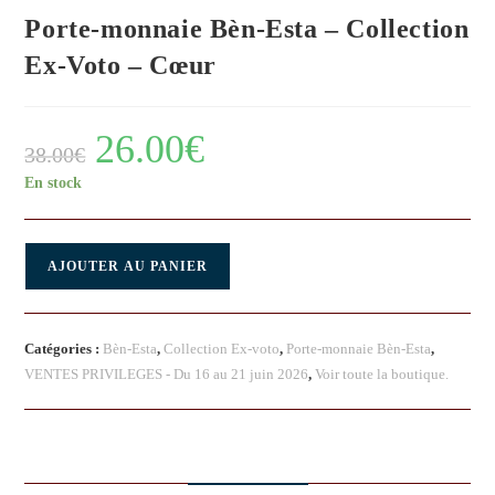
Porte-monnaie Bèn-Esta – Collection
Ex-Voto – Cœur
26.00
€
38.00
€
En stock
AJOUTER AU PANIER
Catégories :
Bèn-Esta
,
Collection Ex-voto
,
Porte-monnaie Bèn-Esta
,
VENTES PRIVILEGES - Du 16 au 21 juin 2026
,
Voir toute la boutique.