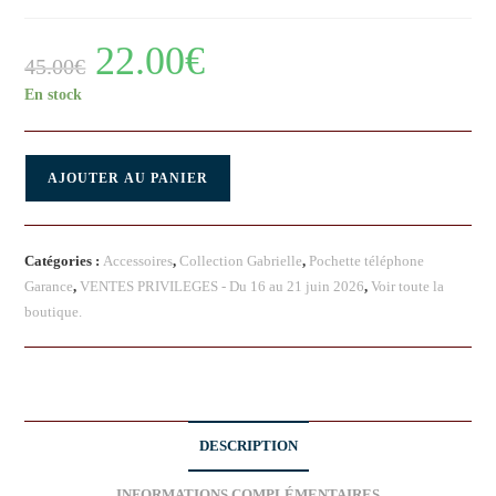
22.00
€
45.00
€
En stock
AJOUTER AU PANIER
Catégories :
Accessoires
,
Collection Gabrielle
,
Pochette téléphone
Garance
,
VENTES PRIVILEGES - Du 16 au 21 juin 2026
,
Voir toute la
boutique.
DESCRIPTION
INFORMATIONS COMPLÉMENTAIRES