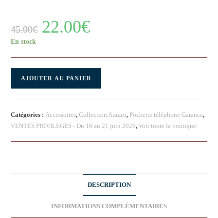
22.00
€
45.00
€
En stock
AJOUTER AU PANIER
Catégories :
Accessoires
,
Collection Arazzo
,
Pochette téléphone Garance
,
VENTES PRIVILEGES - Du 16 au 21 juin 2026
,
Voir toute la boutique.
DESCRIPTION
INFORMATIONS COMPLÉMENTAIRES