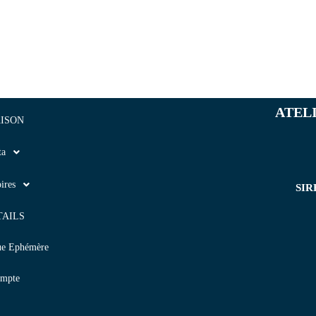
ATEL
ISON
ta
ires
SIR
TAILS
ue Ephémère
mpte