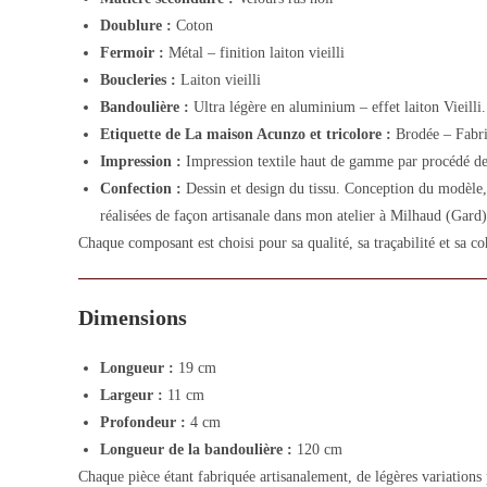
Doublure :
Coton
Fermoir :
Métal – finition laiton vieilli
Boucleries :
Laiton vieilli
Bandoulière :
Ultra légère en aluminium – effet laiton Vieilli.
Etiquette de La maison Acunzo et tricolore :
Brodée – Fabri
Impression :
Impression textile haut de gamme par procédé de
Confection :
Dessin et design du tissu. Conception du modèle, 
réalisées de façon artisanale dans mon atelier à Milhaud (Gard)
Chaque composant est choisi pour sa qualité, sa traçabilité et sa co
Dimensions
Longueur :
19 cm
Largeur :
11 cm
Profondeur :
4 cm
Longueur de la bandoulière :
120 cm
Chaque pièce étant fabriquée artisanalement, de légères variations