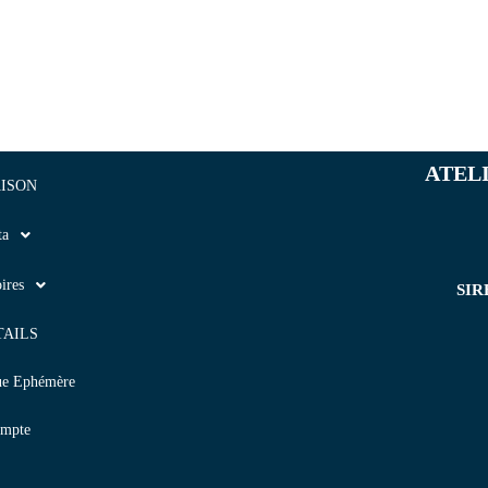
ATEL
ISON
ta
ires
SIR
TAILS
ue Ephémère
mpte