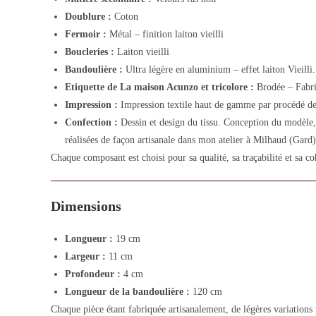
Doublure :
Coton
Fermoir :
Métal – finition laiton vieilli
Boucleries :
Laiton vieilli
Bandoulière :
Ultra légère en aluminium – effet laiton Vieilli.
Etiquette de La maison Acunzo et tricolore :
Brodée – Fabri
Impression :
Impression textile haut de gamme par procédé de
Confection :
Dessin et design du tissu. Conception du modèle, 
réalisées de façon artisanale dans mon atelier à Milhaud (Gard)
Chaque composant est choisi pour sa qualité, sa traçabilité et sa co
Dimensions
Longueur :
19 cm
Largeur :
11 cm
Profondeur :
4 cm
Longueur de la bandoulière :
120 cm
Chaque pièce étant fabriquée artisanalement, de légères variations