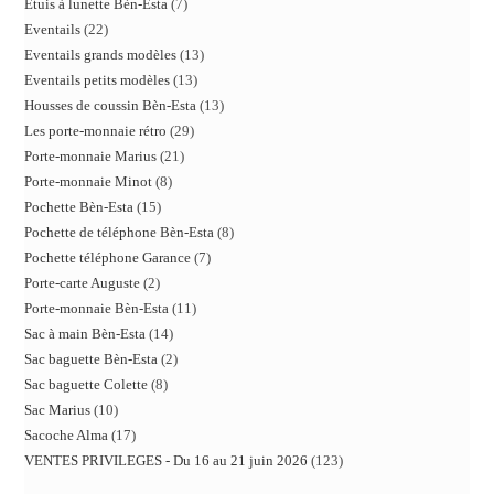
Etuis à lunette Bèn-Esta
7
Eventails
22
Eventails grands modèles
13
Eventails petits modèles
13
Housses de coussin Bèn-Esta
13
Les porte-monnaie rétro
29
Porte-monnaie Marius
21
Porte-monnaie Minot
8
Pochette Bèn-Esta
15
Pochette de téléphone Bèn-Esta
8
Pochette téléphone Garance
7
Porte-carte Auguste
2
Porte-monnaie Bèn-Esta
11
Sac à main Bèn-Esta
14
Sac baguette Bèn-Esta
2
Sac baguette Colette
8
Sac Marius
10
Sacoche Alma
17
VENTES PRIVILEGES - Du 16 au 21 juin 2026
123