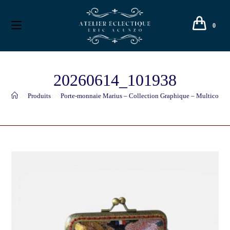
0
20260614_101938
>
Produits
>
Porte-monnaie Marius – Collection Graphique – Multicolore