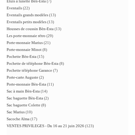
Etuis à lunette Bèn-Esta
7
Eventails
22
Eventails grands modèles
13
Eventails petits modèles
13
Housses de coussin Bèn-Esta
13
Les porte-monnaie rétro
29
Porte-monnaie Marius
21
Porte-monnaie Minot
8
Pochette Bèn-Esta
15
Pochette de téléphone Bèn-Esta
8
Pochette téléphone Garance
7
Porte-carte Auguste
2
Porte-monnaie Bèn-Esta
11
Sac à main Bèn-Esta
14
Sac baguette Bèn-Esta
2
Sac baguette Colette
8
Sac Marius
10
Sacoche Alma
17
VENTES PRIVILEGES - Du 16 au 21 juin 2026
123