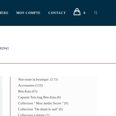
MÈRE
MON COMPTE
CONTACT
0
82941
Voir toute la boutique.
173
Accessoires
110
Bèn-Esta
65
Capsule Tote bag Bèn-Esta
8
Collection " Mon Jardin Secret "
9
Collection "On dirait le sud"
6
Collection à thème
2