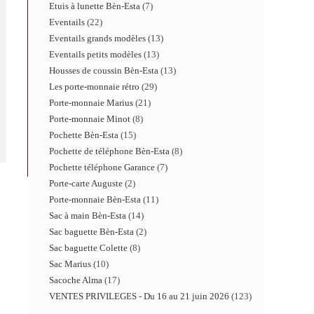
Etuis à lunette Bèn-Esta
7
Eventails
22
Eventails grands modèles
13
Eventails petits modèles
13
Housses de coussin Bèn-Esta
13
Les porte-monnaie rétro
29
Porte-monnaie Marius
21
Porte-monnaie Minot
8
Pochette Bèn-Esta
15
Pochette de téléphone Bèn-Esta
8
Pochette téléphone Garance
7
Porte-carte Auguste
2
Porte-monnaie Bèn-Esta
11
Sac à main Bèn-Esta
14
Sac baguette Bèn-Esta
2
Sac baguette Colette
8
Sac Marius
10
Sacoche Alma
17
VENTES PRIVILEGES - Du 16 au 21 juin 2026
123