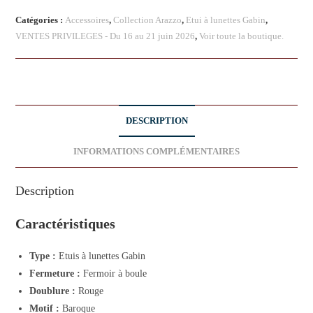
Catégories :
Accessoires
,
Collection Arazzo
,
Etui à lunettes Gabin
,
VENTES PRIVILEGES - Du 16 au 21 juin 2026
,
Voir toute la boutique.
DESCRIPTION
INFORMATIONS COMPLÉMENTAIRES
Description
Caractéristiques
Type :
Etuis à lunettes Gabin
Fermeture :
Fermoir à boule
Doublure :
Rouge
Motif :
Baroque