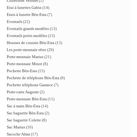
Collection Velours
1
Etui à lunettes Gabin
14
Etuis à lunette Bèn-Esta
7
Eventails
22
Eventails grands modèles
13
Eventails petits modèles
13
Housses de coussin Bèn-Esta
13
Les porte-monnaie rétro
29
Porte-monnaie Marius
21
Porte-monnaie Minot
8
Pochette Bèn-Esta
15
Pochette de téléphone Bèn-Esta
8
Pochette téléphone Garance
7
Porte-carte Auguste
2
Porte-monnaie Bèn-Esta
11
Sac à main Bèn-Esta
14
Sac baguette Bèn-Esta
2
Sac baguette Colette
8
Sac Marius
10
Sacoche Alma
17