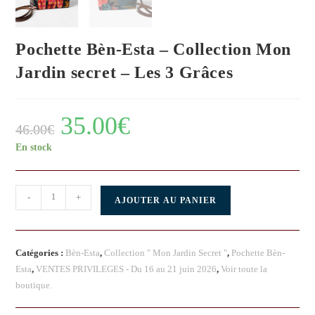
Pochette Bèn-Esta – Collection Mon
Jardin secret – Les 3 Grâces
35.00
€
46.00
€
En stock
-
+
AJOUTER AU PANIER
Catégories :
Bèn-Esta
,
Collection " Mon Jardin Secret "
,
Pochette Bèn-
Esta
,
VENTES PRIVILEGES - Du 16 au 21 juin 2026
,
Voir toute la
boutique.