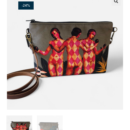
-24%
🔍