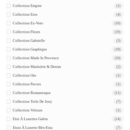
Collection Empire
(1)
Collection Eros
(4)
Collection Ex-Voto
(10)
Collection Fleurs
(19)
Collection Gabrielle
(3)
Collection Graphique
(19)
Collection Made In Provence
(10)
Collection Marinière & Denim
(2)
Collection Oro
(1)
Collection Pavots
(1)
Collection Romanesque
(11)
Collection Toile De Jouy
(7)
Collection Velours
(1)
Etui À Lunettes Gabin
(14)
Etuis À Lunette Bèn-Esta
(7)