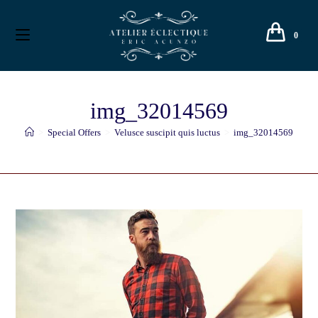
0
img_32014569
>
Special Offers
>
Velusce suscipit quis luctus
>
img_32014569