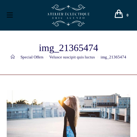
0
img_21365474
>
Special Offers
>
Velusce suscipit quis luctus
>
img_21365474