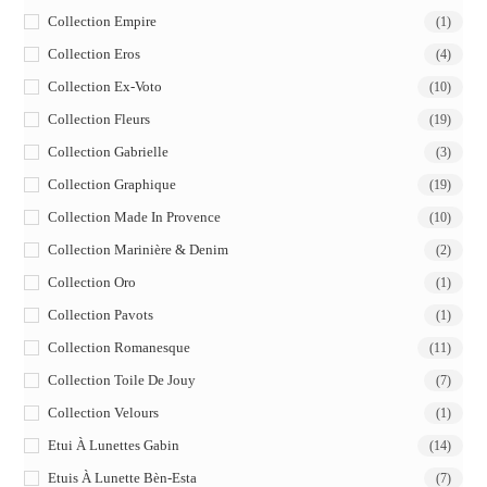
Collection Empire
(1)
Collection Eros
(4)
Collection Ex-Voto
(10)
Collection Fleurs
(19)
Collection Gabrielle
(3)
Collection Graphique
(19)
Collection Made In Provence
(10)
Collection Marinière & Denim
(2)
Collection Oro
(1)
Collection Pavots
(1)
Collection Romanesque
(11)
Collection Toile De Jouy
(7)
Collection Velours
(1)
Etui À Lunettes Gabin
(14)
Etuis À Lunette Bèn-Esta
(7)