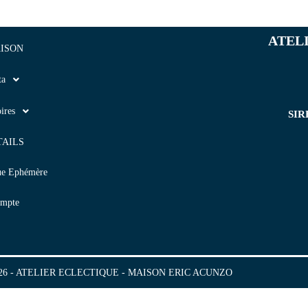
ATEL
ISON
ta
ires
SIR
TAILS
ue Ephémère
mpte
2026 - ATELIER ECLECTIQUE - MAISON ERIC ACUNZO