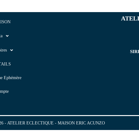
ATEL
ISON
ta
ires
SIR
TAILS
ue Ephémère
mpte
2026 - ATELIER ECLECTIQUE - MAISON ERIC ACUNZO