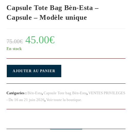
Capsule Tote Bag Bèn-Esta –
Capsule – Modèle unique
45.00
€
75.00
€
En stock
AJOUTER AU PANIER
Catégories :
Bèn-Esta
,
Capsule Tote bag Bèn-Esta
,
VENTES PRIVILEGES
- Du 16 au 21 juin 2026
,
Voir toute la boutique.