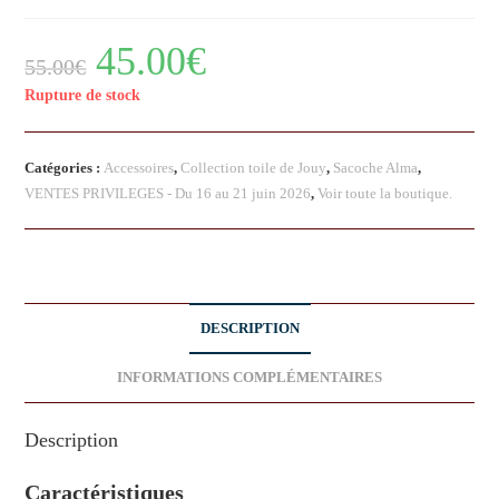
45.00
€
55.00
€
Rupture de stock
Catégories :
Accessoires
,
Collection toile de Jouy
,
Sacoche Alma
,
VENTES PRIVILEGES - Du 16 au 21 juin 2026
,
Voir toute la boutique.
DESCRIPTION
INFORMATIONS COMPLÉMENTAIRES
Description
Caractéristiques