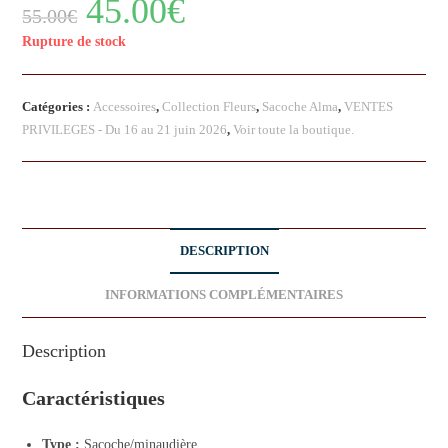
45.00
€
55.00
€
Rupture de stock
Catégories :
Accessoires
,
Collection Fleurs
,
Sacoche Alma
,
VENTES
PRIVILEGES - Du 16 au 21 juin 2026
,
Voir toute la boutique.
DESCRIPTION
INFORMATIONS COMPLÉMENTAIRES
Description
Caractéristiques
Type :
Sacoche/minaudière