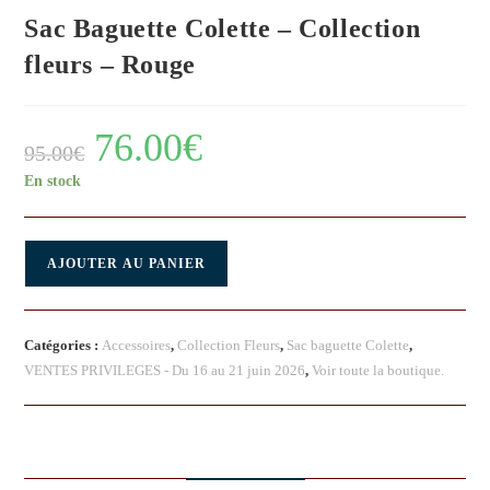
Sac Baguette Colette – Collection
fleurs – Rouge
76.00
€
95.00
€
En stock
AJOUTER AU PANIER
Catégories :
Accessoires
,
Collection Fleurs
,
Sac baguette Colette
,
VENTES PRIVILEGES - Du 16 au 21 juin 2026
,
Voir toute la boutique.