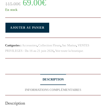
69.00
€
115.00
€
En stock
AJOUTER AU PANIER
Catégories :
Accessoires
,
Collection Fleurs
,
Sac Marius
,
VENTES
PRIVILEGES - Du 16 au 21 juin 2026
,
Voir toute la boutique.
DESCRIPTION
INFORMATIONS COMPLÉMENTAIRES
Description