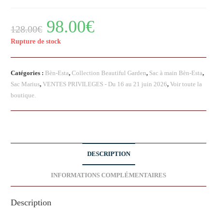
98.00
€
128.00
€
Rupture de stock
Catégories :
Bèn-Esta
,
Collection Beautiful Garden
,
Sac à main Bèn-Esta
,
Sac Marius
,
VENTES PRIVILEGES - Du 16 au 21 juin 2026
,
Voir toute la
boutique.
DESCRIPTION
INFORMATIONS COMPLÉMENTAIRES
Description