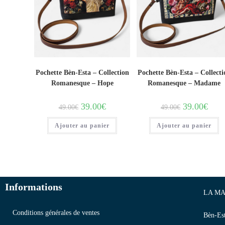
Pochette Bèn-Esta – Collection
Pochette Bèn-Esta – Collecti
Romanesque – Hope
Romanesque – Madame
39.00
€
39.00
€
49.00
€
49.00
€
Ajouter au panier
Ajouter au panier
Informations
LA MA
Conditions générales de ventes
Bèn-Es