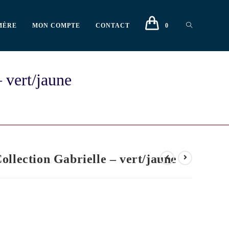
MÈRE
MON COMPTE
CONTACT
0
 vert/jaune
llection Gabrielle – vert/jaune