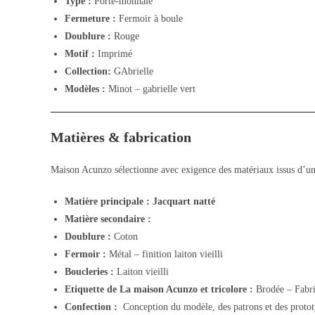
Type :
Porte-monnaie
Fermeture :
Fermoir à boule
Doublure :
Rouge
Motif :
Imprimé
Collection:
GAbrielle
Modèles :
Minot – gabrielle vert
Matières & fabrication
Maison Acunzo sélectionne avec exigence des matériaux issus d’un 
Matière principale : Jacquart natté
Matière secondaire :
Doublure :
Coton
Fermoir :
Métal – finition laiton vieilli
Boucleries :
Laiton vieilli
Etiquette de La maison Acunzo et tricolore :
Brodée – Fabri
Confection :
Conception du modèle, des patrons et des prototyp