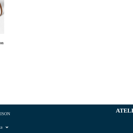
on
ATEL
ISON
ta