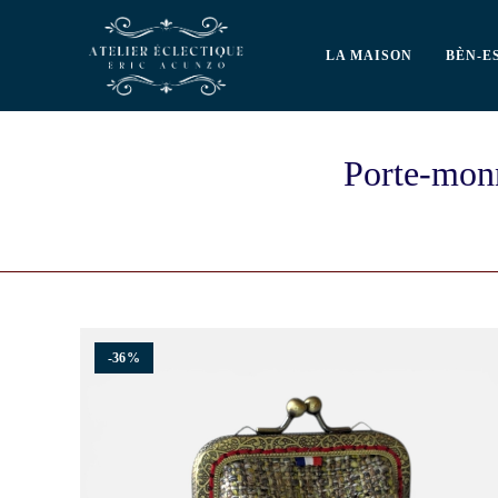
LA MAISON
BÈN-E
Porte-monn
-36%