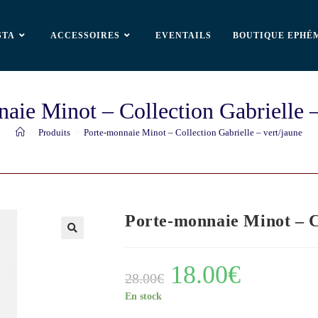
STA
ACCESSOIRES
EVENTAILS
BOUTIQUE EPHÉ
aie Minot – Collection Gabrielle –
>
Produits
>
Porte-monnaie Minot – Collection Gabrielle – vert/jaune
Porte-monnaie Minot – Co
🔍
18.00
€
28.00
€
En stock