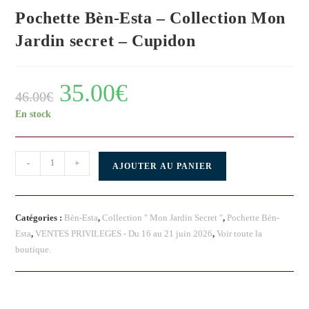
Pochette Bèn-Esta – Collection Mon
Jardin secret – Cupidon
35.00
€
46.00
€
En stock
-
+
AJOUTER AU PANIER
Catégories :
Bèn-Esta
,
Collection " Mon Jardin Secret "
,
Pochette Bèn-
Esta
,
VENTES PRIVILEGES - Du 16 au 21 juin 2026
,
Voir toute la
boutique.