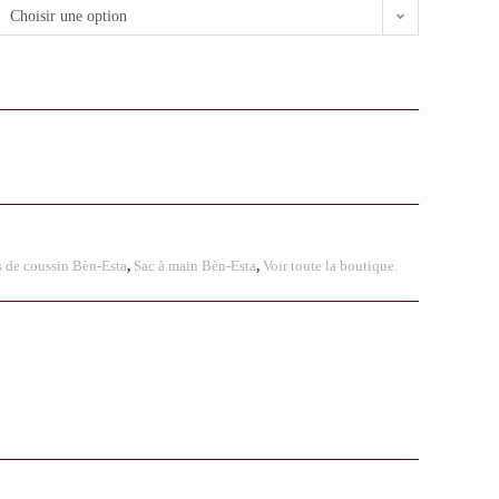
Choisir une option
 de coussin Bèn-Esta
,
Sac à main Bèn-Esta
,
Voir toute la boutique.