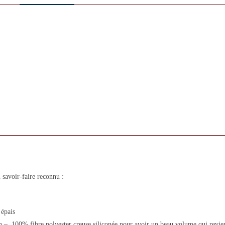
savoir-faire reconnu :
 épais
n – 100% fibre polyester creuse siliconée pour avoir un beau volume qui revie