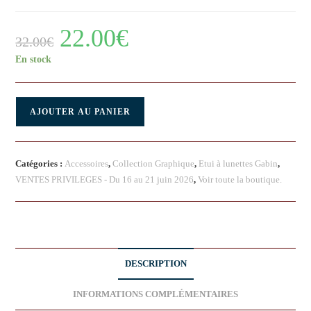
22.00
€
32.00
€
En stock
AJOUTER AU PANIER
Catégories :
Accessoires
,
Collection Graphique
,
Etui à lunettes Gabin
,
VENTES PRIVILEGES - Du 16 au 21 juin 2026
,
Voir toute la boutique.
DESCRIPTION
INFORMATIONS COMPLÉMENTAIRES