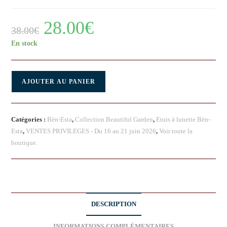
28.00
€
38.00
€
En stock
AJOUTER AU PANIER
Catégories :
Bèn-Esta
,
Collection Beautiful Garden
,
Etuis à lunette Bèn-
Esta
,
VENTES PRIVILEGES - Du 16 au 21 juin 2026
,
Voir toute la
boutique.
DESCRIPTION
INFORMATIONS COMPLÉMENTAIRES