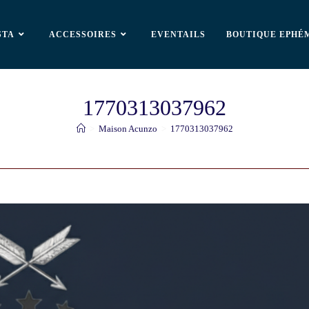
STA
ACCESSOIRES
EVENTAILS
BOUTIQUE EPHÉ
1770313037962
>
Maison Acunzo
>
1770313037962