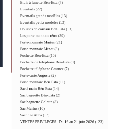
Etuis à lunette Bèn-Esta
7
Eventails
22
Eventails grands modèles
13
Eventails petits modèles
13
Housses de coussin Bèn-Esta
13
Les porte-monnaie rétro
29
Porte-monnaie Marius
21
Porte-monnaie Minot
8
Pochette Bèn-Esta
15
Pochette de téléphone Bèn-Esta
8
Pochette téléphone Garance
7
Porte-carte Auguste
2
Porte-monnaie Bèn-Esta
11
Sac à main Bèn-Esta
14
Sac baguette Bèn-Esta
2
Sac baguette Colette
8
Sac Marius
10
Sacoche Alma
17
VENTES PRIVILEGES - Du 16 au 21 juin 2026
123