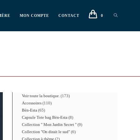
MÈRE
MON COMPTE
CONTACT
0
Voir toute la boutique.
173
Accessoires
110
Bèn-Esta
65
Capsule Tote bag Bèn-Esta
8
Collection " Mon Jardin Secret "
9
Collection "On dirait le sud"
6
Collection à thème
2