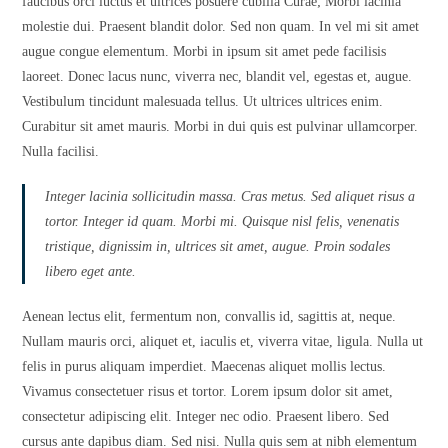
faucibus orci luctus et ultrices posuere cubilia Curae; Morbi lacinia
molestie dui. Praesent blandit dolor. Sed non quam. In vel mi sit amet
augue congue elementum. Morbi in ipsum sit amet pede facilisis
laoreet. Donec lacus nunc, viverra nec, blandit vel, egestas et, augue.
Vestibulum tincidunt malesuada tellus. Ut ultrices ultrices enim.
Curabitur sit amet mauris. Morbi in dui quis est pulvinar ullamcorper.
Nulla facilisi.
Integer lacinia sollicitudin massa. Cras metus. Sed aliquet risus a
tortor. Integer id quam. Morbi mi. Quisque nisl felis, venenatis
tristique, dignissim in, ultrices sit amet, augue. Proin sodales
libero eget ante.
Aenean lectus elit, fermentum non, convallis id, sagittis at, neque.
Nullam mauris orci, aliquet et, iaculis et, viverra vitae, ligula. Nulla ut
felis in purus aliquam imperdiet. Maecenas aliquet mollis lectus.
Vivamus consectetuer risus et tortor. Lorem ipsum dolor sit amet,
consectetur adipiscing elit. Integer nec odio. Praesent libero. Sed
cursus ante dapibus diam. Sed nisi. Nulla quis sem at nibh elementum