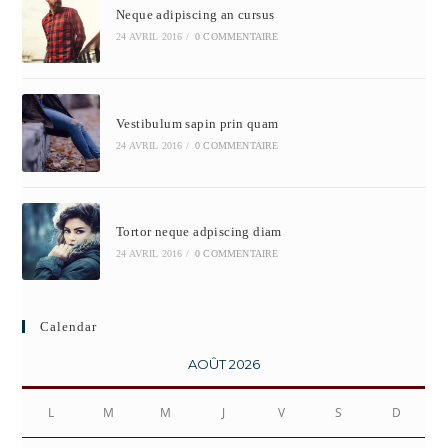
Neque adipiscing an cursus
24 AVRIL 2016
/
0 COMMENTAIRE
Vestibulum sapin prin quam
24 AVRIL 2016
/
0 COMMENTAIRE
Tortor neque adpiscing diam
24 AVRIL 2016
/
0 COMMENTAIRE
Calendar
AOÛT 2026
L
M
M
J
V
S
D