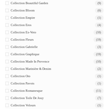
Collection Beautiful Garden
(9)
Collection Bloom
(6)
Collection Empire
(1)
Collection Eros
(4)
Collection Ex-Voto
(10)
Collection Fleurs
(19)
Collection Gabrielle
(3)
Collection Graphique
(19)
Collection Made In Provence
(10)
Collection Marinière & Denim
(2)
Collection Oro
(1)
Collection Pavots
(1)
Collection Romanesque
(11)
Collection Toile De Jouy
(7)
Collection Velours
(1)