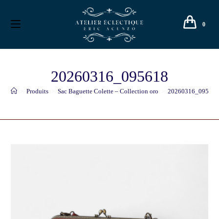
0
20260316_095618
>
Produits
>
Sac Baguette Colette – Collection oro
>
20260316_09561