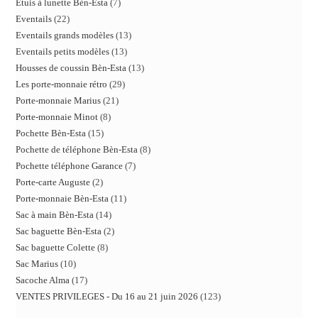
Etuis à lunette Bèn-Esta
7
Eventails
22
Eventails grands modèles
13
Eventails petits modèles
13
Housses de coussin Bèn-Esta
13
Les porte-monnaie rétro
29
Porte-monnaie Marius
21
Porte-monnaie Minot
8
Pochette Bèn-Esta
15
Pochette de téléphone Bèn-Esta
8
Pochette téléphone Garance
7
Porte-carte Auguste
2
Porte-monnaie Bèn-Esta
11
Sac à main Bèn-Esta
14
Sac baguette Bèn-Esta
2
Sac baguette Colette
8
Sac Marius
10
Sacoche Alma
17
VENTES PRIVILEGES - Du 16 au 21 juin 2026
123