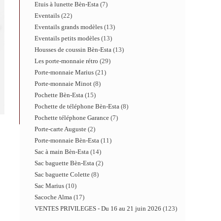
Etuis à lunette Bèn-Esta
7
Eventails
22
Eventails grands modèles
13
Eventails petits modèles
13
Housses de coussin Bèn-Esta
13
Les porte-monnaie rétro
29
Porte-monnaie Marius
21
Porte-monnaie Minot
8
Pochette Bèn-Esta
15
Pochette de téléphone Bèn-Esta
8
Pochette téléphone Garance
7
Porte-carte Auguste
2
Porte-monnaie Bèn-Esta
11
Sac à main Bèn-Esta
14
Sac baguette Bèn-Esta
2
Sac baguette Colette
8
Sac Marius
10
Sacoche Alma
17
VENTES PRIVILEGES - Du 16 au 21 juin 2026
123