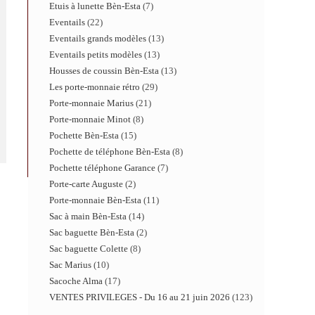
Etuis à lunette Bèn-Esta
7
Eventails
22
Eventails grands modèles
13
Eventails petits modèles
13
Housses de coussin Bèn-Esta
13
Les porte-monnaie rétro
29
Porte-monnaie Marius
21
Porte-monnaie Minot
8
Pochette Bèn-Esta
15
Pochette de téléphone Bèn-Esta
8
Pochette téléphone Garance
7
Porte-carte Auguste
2
Porte-monnaie Bèn-Esta
11
Sac à main Bèn-Esta
14
Sac baguette Bèn-Esta
2
Sac baguette Colette
8
Sac Marius
10
Sacoche Alma
17
VENTES PRIVILEGES - Du 16 au 21 juin 2026
123