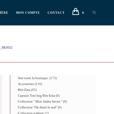
MÈRE
MON COMPTE
CONTACT
0
_082652
Voir toute la boutique.
173
Accessoires
110
Bèn-Esta
65
Capsule Tote bag Bèn-Esta
8
Collection " Mon Jardin Secret "
9
Collection "On dirait le sud"
6
Collection à thème
2