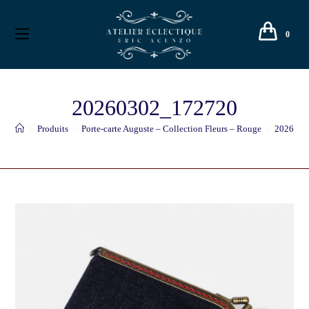
0
20260302_172720
>
Produits
>
Porte-carte Auguste – Collection Fleurs – Rouge
>
2026030