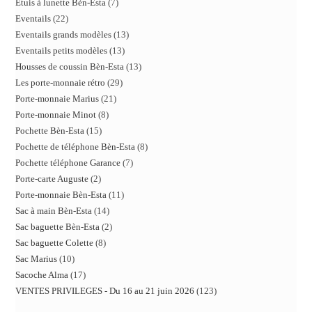
Etuis à lunette Bèn-Esta
7
Eventails
22
Eventails grands modèles
13
Eventails petits modèles
13
Housses de coussin Bèn-Esta
13
Les porte-monnaie rétro
29
Porte-monnaie Marius
21
Porte-monnaie Minot
8
Pochette Bèn-Esta
15
Pochette de téléphone Bèn-Esta
8
Pochette téléphone Garance
7
Porte-carte Auguste
2
Porte-monnaie Bèn-Esta
11
Sac à main Bèn-Esta
14
Sac baguette Bèn-Esta
2
Sac baguette Colette
8
Sac Marius
10
Sacoche Alma
17
VENTES PRIVILEGES - Du 16 au 21 juin 2026
123