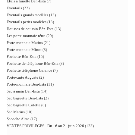
Etuis à lunette Bèn-Esta
7
Eventails
22
Eventails grands modèles
13
Eventails petits modèles
13
Housses de coussin Bèn-Esta
13
Les porte-monnaie rétro
29
Porte-monnaie Marius
21
Porte-monnaie Minot
8
Pochette Bèn-Esta
15
Pochette de téléphone Bèn-Esta
8
Pochette téléphone Garance
7
Porte-carte Auguste
2
Porte-monnaie Bèn-Esta
11
Sac à main Bèn-Esta
14
Sac baguette Bèn-Esta
2
Sac baguette Colette
8
Sac Marius
10
Sacoche Alma
17
VENTES PRIVILEGES - Du 16 au 21 juin 2026
123