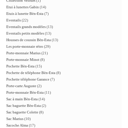
Collection Velours
1
Etui à lunettes Gabin
14
Etuis à lunette Bèn-Esta
7
Eventails
22
Eventails grands modèles
13
Eventails petits modèles
13
Housses de coussin Bèn-Esta
13
Les porte-monnaie rétro
29
Porte-monnaie Marius
21
Porte-monnaie Minot
8
Pochette Bèn-Esta
15
Pochette de téléphone Bèn-Esta
8
Pochette téléphone Garance
7
Porte-carte Auguste
2
Porte-monnaie Bèn-Esta
11
Sac à main Bèn-Esta
14
Sac baguette Bèn-Esta
2
Sac baguette Colette
8
Sac Marius
10
Sacoche Alma
17