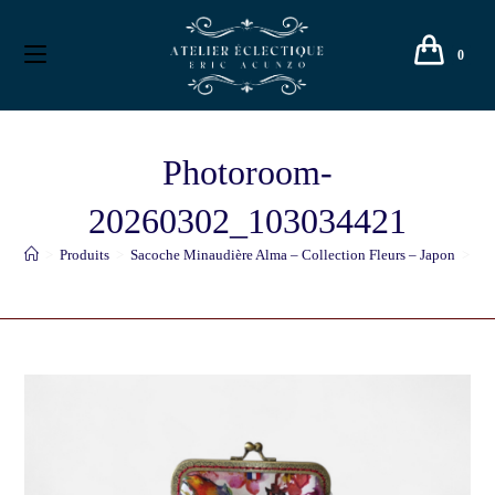
0
Photoroom-
20260302_103034421
>
Produits
>
Sacoche Minaudière Alma – Collection Fleurs – Japon
>
Ph