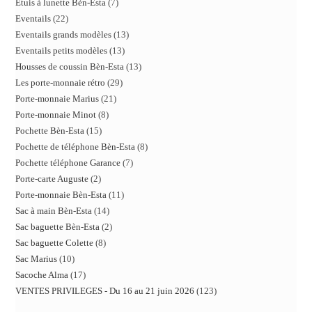
Etuis à lunette Bèn-Esta
7
Eventails
22
Eventails grands modèles
13
Eventails petits modèles
13
Housses de coussin Bèn-Esta
13
Les porte-monnaie rétro
29
Porte-monnaie Marius
21
Porte-monnaie Minot
8
Pochette Bèn-Esta
15
Pochette de téléphone Bèn-Esta
8
Pochette téléphone Garance
7
Porte-carte Auguste
2
Porte-monnaie Bèn-Esta
11
Sac à main Bèn-Esta
14
Sac baguette Bèn-Esta
2
Sac baguette Colette
8
Sac Marius
10
Sacoche Alma
17
VENTES PRIVILEGES - Du 16 au 21 juin 2026
123