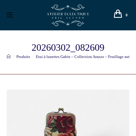
0
20260302_082609
>
Produits
>
Etui à lunettes Gabin – Collection Arazzo – Feuillage autom