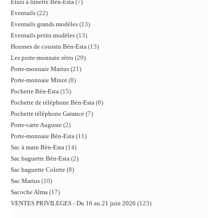
Etuis à lunette Bèn-Esta
7
Eventails
22
Eventails grands modèles
13
Eventails petits modèles
13
Housses de coussin Bèn-Esta
13
Les porte-monnaie rétro
29
Porte-monnaie Marius
21
Porte-monnaie Minot
8
Pochette Bèn-Esta
15
Pochette de téléphone Bèn-Esta
8
Pochette téléphone Garance
7
Porte-carte Auguste
2
Porte-monnaie Bèn-Esta
11
Sac à main Bèn-Esta
14
Sac baguette Bèn-Esta
2
Sac baguette Colette
8
Sac Marius
10
Sacoche Alma
17
VENTES PRIVILEGES - Du 16 au 21 juin 2026
123