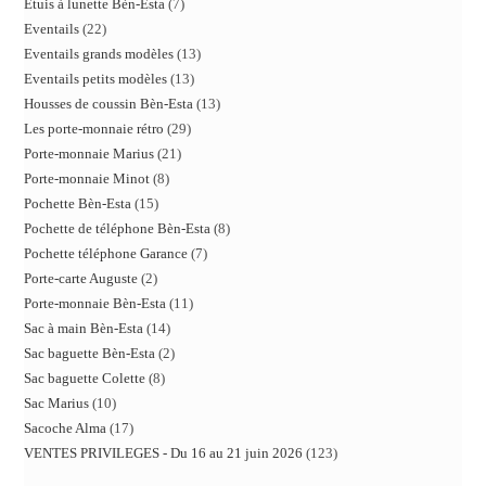
Etuis à lunette Bèn-Esta
7
Eventails
22
Eventails grands modèles
13
Eventails petits modèles
13
Housses de coussin Bèn-Esta
13
Les porte-monnaie rétro
29
Porte-monnaie Marius
21
Porte-monnaie Minot
8
Pochette Bèn-Esta
15
Pochette de téléphone Bèn-Esta
8
Pochette téléphone Garance
7
Porte-carte Auguste
2
Porte-monnaie Bèn-Esta
11
Sac à main Bèn-Esta
14
Sac baguette Bèn-Esta
2
Sac baguette Colette
8
Sac Marius
10
Sacoche Alma
17
VENTES PRIVILEGES - Du 16 au 21 juin 2026
123