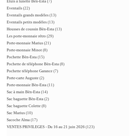
Etuis à lunette Bèn-Esta
7
Eventails
22
Eventails grands modèles
13
Eventails petits modèles
13
Housses de coussin Bèn-Esta
13
Les porte-monnaie rétro
29
Porte-monnaie Marius
21
Porte-monnaie Minot
8
Pochette Bèn-Esta
15
Pochette de téléphone Bèn-Esta
8
Pochette téléphone Garance
7
Porte-carte Auguste
2
Porte-monnaie Bèn-Esta
11
Sac à main Bèn-Esta
14
Sac baguette Bèn-Esta
2
Sac baguette Colette
8
Sac Marius
10
Sacoche Alma
17
VENTES PRIVILEGES - Du 16 au 21 juin 2026
123