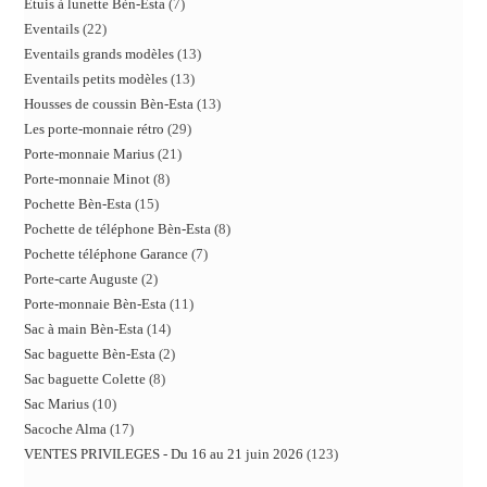
Etuis à lunette Bèn-Esta
7
Eventails
22
Eventails grands modèles
13
Eventails petits modèles
13
Housses de coussin Bèn-Esta
13
Les porte-monnaie rétro
29
Porte-monnaie Marius
21
Porte-monnaie Minot
8
Pochette Bèn-Esta
15
Pochette de téléphone Bèn-Esta
8
Pochette téléphone Garance
7
Porte-carte Auguste
2
Porte-monnaie Bèn-Esta
11
Sac à main Bèn-Esta
14
Sac baguette Bèn-Esta
2
Sac baguette Colette
8
Sac Marius
10
Sacoche Alma
17
VENTES PRIVILEGES - Du 16 au 21 juin 2026
123