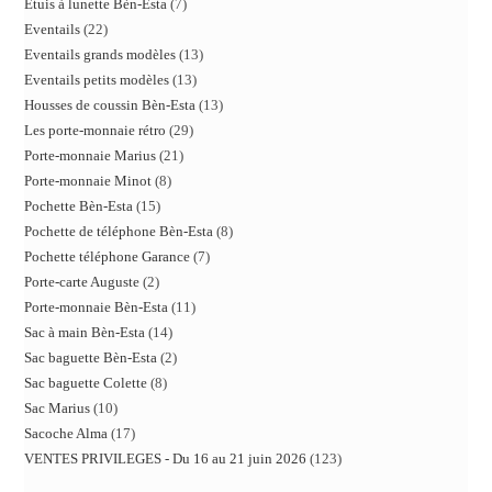
Etuis à lunette Bèn-Esta
7
Eventails
22
Eventails grands modèles
13
Eventails petits modèles
13
Housses de coussin Bèn-Esta
13
Les porte-monnaie rétro
29
Porte-monnaie Marius
21
Porte-monnaie Minot
8
Pochette Bèn-Esta
15
Pochette de téléphone Bèn-Esta
8
Pochette téléphone Garance
7
Porte-carte Auguste
2
Porte-monnaie Bèn-Esta
11
Sac à main Bèn-Esta
14
Sac baguette Bèn-Esta
2
Sac baguette Colette
8
Sac Marius
10
Sacoche Alma
17
VENTES PRIVILEGES - Du 16 au 21 juin 2026
123