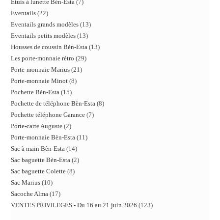
Etuis à lunette Bèn-Esta
7
Eventails
22
Eventails grands modèles
13
Eventails petits modèles
13
Housses de coussin Bèn-Esta
13
Les porte-monnaie rétro
29
Porte-monnaie Marius
21
Porte-monnaie Minot
8
Pochette Bèn-Esta
15
Pochette de téléphone Bèn-Esta
8
Pochette téléphone Garance
7
Porte-carte Auguste
2
Porte-monnaie Bèn-Esta
11
Sac à main Bèn-Esta
14
Sac baguette Bèn-Esta
2
Sac baguette Colette
8
Sac Marius
10
Sacoche Alma
17
VENTES PRIVILEGES - Du 16 au 21 juin 2026
123